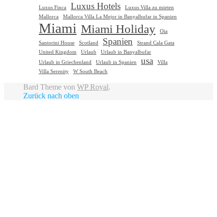
Luxus Hotels
Luxus Finca
Luxus Villa zu mieten
Mallorca
Mallorca Villa La Mejor in Banyalbufar in Spanien
Miami
Miami Holiday
Oia
Spanien
Santorini House
Scotland
Strand Cala Gata
United Kingdom
Urlaub
Urlaub in Banyalbufar
usa
Urlaub in Griechenland
Urlaub in Spanien
Villa
Villa Serenity
W South Beach
Bard Theme von
WP Royal
.
Zurück nach oben