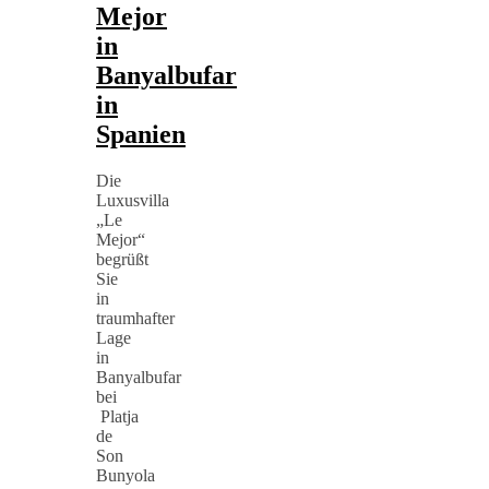
Mejor
in
Banyalbufar
in
Spanien
Die
Luxusvilla
„Le
Mejor“
begrüßt
Sie
in
traumhafter
Lage
in
Banyalbufar
bei
Platja
de
Son
Bunyola