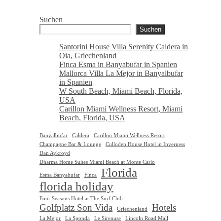
Suchen
Suchen
Santorini House Villa Serenity Caldera in
Oia, Griechenland
Finca Esma in Banyabufar in Spanien
Mallorca Villa La Mejor in Banyalbufar
in Spanien
W South Beach, Miami Beach, Florida,
USA
Carillon Miami Wellness Resort, Miami
Beach, Florida, USA
Banyalbufar
Caldera
Carillon Miami Wellness Resort
Champagne Bar & Lounge
Culloden House Hotel in Inverness
Dan Aykroyd
Dharma Home Suites Miami Beach at Monte Carlo
Florida
Esma Banyabufar
Finca
florida holiday
Four Seasons Hotel at The Surf Club
Golfplatz Son Vida
Hotels
Griechenland
La Mejor
La Sponda
Le Sirenuse
Lincoln Road Mall